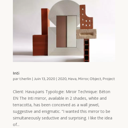
Inti
par
t.herlin
|
Juin 13, 2020
|
2020
,
Hava
,
Mirror
,
Object
,
Project
Client: Hava.paris Typologie: Miroir Technique: Béton
EN The Inti mirror, available in 2 shades, white and
terracotta, has been conceived as a wall jewel,
suggestive and enigmatic. “I wanted this mirror to be
simultaneously seductive and surprising. I like the idea
of...