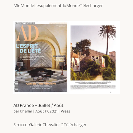
MleMondeLesupplémentduMondeTélécharger
AD France – Juillet / Août
par
t.herlin
|
Août 17, 2021
|
Press
Sirocco-GalerieChevalier 2Télécharger