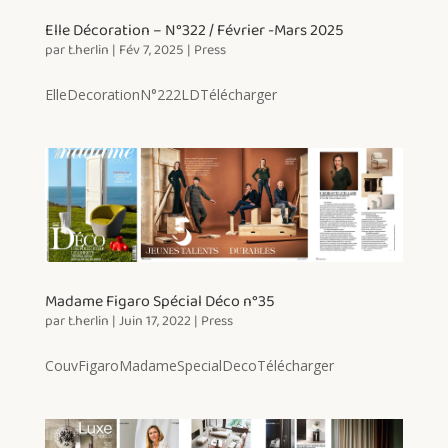
Elle Décoration – N°322 / Février -Mars 2025
par
t.herlin
|
Fév 7, 2025
|
Press
ElleDecorationN°222LDTélécharger
Madame Figaro Spécial Déco n°35
par
t.herlin
|
Juin 17, 2022
|
Press
CouvFigaroMadameSpecialDecoTélécharger