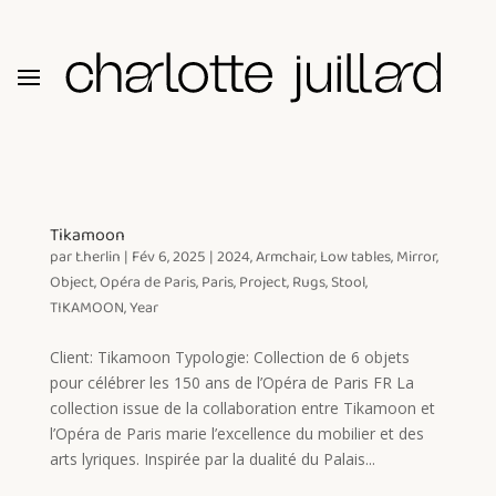
Tikamoon
par
t.herlin
|
Fév 6, 2025
|
2024
,
Armchair
,
Low tables
,
Mirror
,
Object
,
Opéra de Paris
,
Paris
,
Project
,
Rugs
,
Stool
,
TIKAMOON
,
Year
Client: Tikamoon Typologie: Collection de 6 objets
pour célébrer les 150 ans de l’Opéra de Paris FR La
collection issue de la collaboration entre Tikamoon et
l’Opéra de Paris marie l’excellence du mobilier et des
arts lyriques. Inspirée par la dualité du Palais...