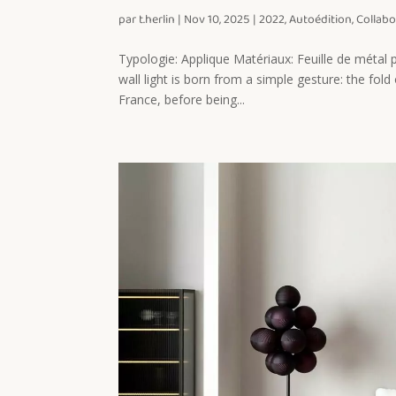
par
t.herlin
|
Nov 10, 2025
|
2022
,
Autoédition
,
Collabo
Typologie: Applique Matériaux: Feuille de métal
wall light is born from a simple gesture: the fol
France, before being...