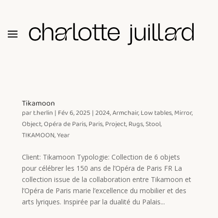
Tikamoon
par
t.herlin
|
Fév 6, 2025
|
2024
,
Armchair
,
Low tables
,
Mirror
,
Object
,
Opéra de Paris
,
Paris
,
Project
,
Rugs
,
Stool
,
TIKAMOON
,
Year
Client: Tikamoon Typologie: Collection de 6 objets
pour célébrer les 150 ans de l’Opéra de Paris FR La
collection issue de la collaboration entre Tikamoon et
l’Opéra de Paris marie l’excellence du mobilier et des
arts lyriques. Inspirée par la dualité du Palais...