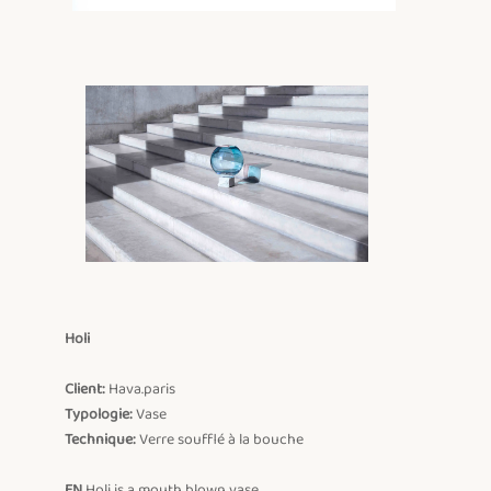
Holi
Client:
Typologie:
Technique:
 Verre soufflé à la bouche

EN
 Holi is a mouth blown vase.
