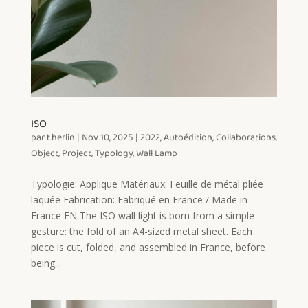
ISO
par
t.herlin
|
Nov 10, 2025
|
2022
,
Autoédition
,
Collaborations
,
Object
,
Project
,
Typology
,
Wall Lamp
Typologie: Applique Matériaux: Feuille de métal pliée
laquée Fabrication: Fabriqué en France / Made in
France EN The ISO wall light is born from a simple
gesture: the fold of an A4-sized metal sheet. Each
piece is cut, folded, and assembled in France, before
being...