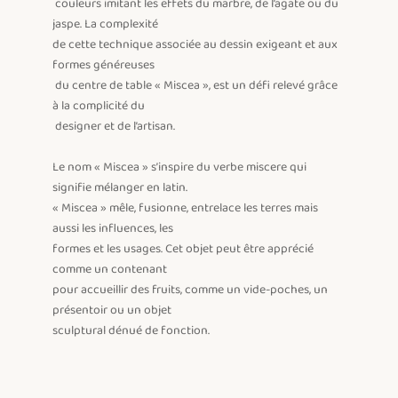
 couleurs imitant les effets du marbre, de l’agate ou du 
jaspe. La complexité

de cette technique associée au dessin exigeant et aux 
formes généreuses

 du centre de table « Miscea », est un défi relevé grâce 
à la complicité du

 designer et de l’artisan. 

Le nom « Miscea » s’inspire du verbe miscere qui 
signifie mélanger en latin.

« Miscea » mêle, fusionne, entrelace les terres mais 
aussi les influences, les 

formes et les usages. Cet objet peut être apprécié 
comme un contenant

pour accueillir des fruits, comme un vide-poches, un 
présentoir ou un objet

sculptural dénué de fonction. 