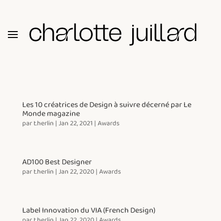
Les 10 créatrices de Design à suivre décerné par Le
Monde magazine
par
t.herlin
|
Jan 22, 2021
|
Awards
AD100 Best Designer
par
t.herlin
|
Jan 22, 2020
|
Awards
Label Innovation du VIA (French Design)
par
t.herlin
|
Jan 22, 2020
|
Awards