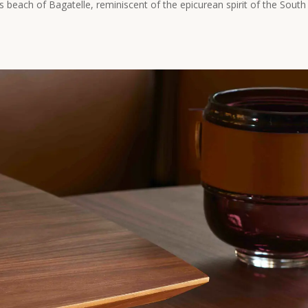
 beach of Bagatelle, reminiscent of the epicurean spirit of the South