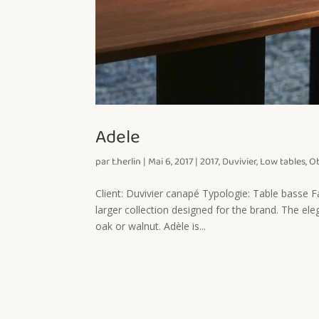
Adele
par
t.herlin
|
Mai 6, 2017
|
2017
,
Duvivier
,
Low tables
,
Ob
Client: Duvivier canapé Typologie: Table basse F
larger collection designed for the brand. The ele
oak or walnut. Adèle is...