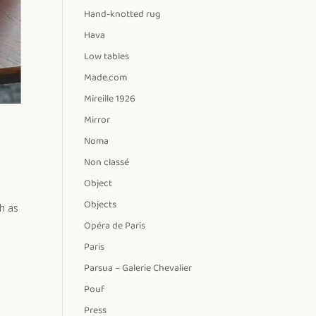
Hand-knotted rug
Hava
Low tables
Made.com
Mireille 1926
Mirror
Noma
Non classé
Object
Objects
ch as
Opéra de Paris
Paris
Parsua – Galerie Chevalier
Pouf
Press