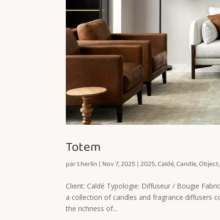
Totem
par
t.herlin
|
Nov 7, 2025
|
2025
,
Caldé
,
Candle
,
Object
Client: Caldé Typologie: Diffuseur / Bougie Fabr
a collection of candles and fragrance diffusers 
the richness of...