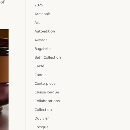
 of
2025
Armchair
Art
Autoédition
Awards
Bagatelle
Bath Collection
Caldé
Candle
Centerpiece
Chaise longue
Collaborations
Collection
Duvivier
Fresque