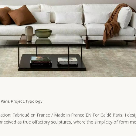
,
Paris
,
Project
,
Typology
ication: Fabriqué en France / Made in France EN For Caldé Paris, I des
conceived as true olfactory sculptures, where the simplicity of form m