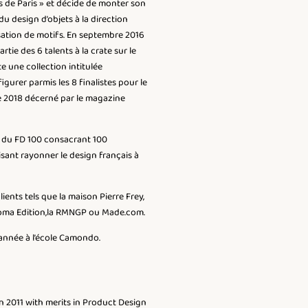
rs de Paris » et décide de monter son
du design d’objets à la direction
isation de motifs. En septembre 2016
rtie des 6 talents à la crate sur le
e une collection intitulée
igurer parmis les 8 finalistes pour le
ée 2018 décerné par le magazine
rix du FD 100 consacrant 100
isant rayonner le design français à
ients tels que la maison Pierre Frey,
 Noma Edition,la RMNGP ou Made.com.
année à l’école Camondo.
in 2011 with merits in Product Design