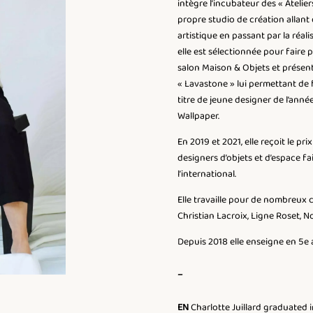
intègre l’incubateur des « Atelie
propre studio de création allant 
artistique en passant par la réal
elle est sélectionnée pour faire pa
salon Maison & Objets et présent
« Lavastone » lui permettant de f
titre de jeune designer de l’ann
Wallpaper.
En 2019 et 2021, elle reçoit le p
designers d’objets et d’espace fa
l’international.
Elle travaille pour de nombreux cl
Christian Lacroix, Ligne Roset,
Depuis 2018 elle enseigne en 5e 
–
EN
Charlotte Juillard graduated 