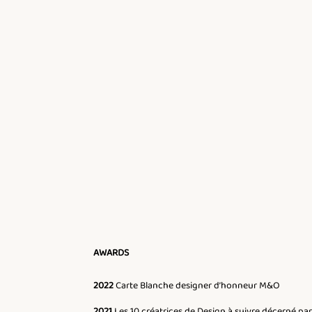
AWARDS
2022
Carte Blanche designer d’honneur M&O
2021
Les 10 créatrices de Design à suivre décerné p