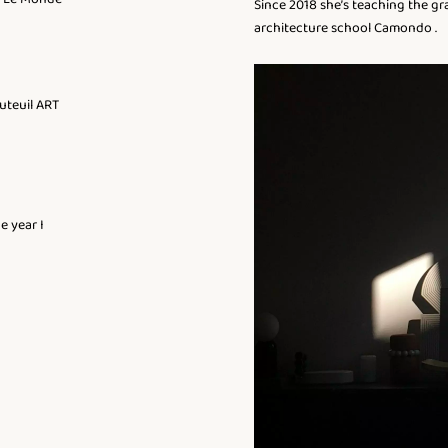
Since 2018 she’s teaching the gra
architecture school Camondo .
uteuil ART
e year I