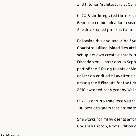
and Interior Architecture at Cam
In 2013 she integrated the desig
Benetton communication research 
She developped projects for re
Following this one-and-a-half ye
Charlotte Juillard joined “Les Ate
set up her own creative studio, 
Direction or illustrations. In Se
part of the 6 Rising talents at 
collection entitled « Lavastone »
among the 8 finalists for the tit
2018 awarded each year by Wall
In 2019 and 2021 she received th
100 best designers that promote 
She works for many clients among
Christian Lacroix, Noma Edition 
ar Le Monde