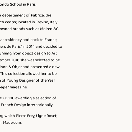
ondo School in Paris.
n departement of Fabrica, the
center, located in Treviso, Italy.
nowned brands such as Molteni&C.
ar residency and back to France,
liers de Paris” in 2014 and decided to
running from object design to Art
ptember 2016 she was selected to be
Maison & Objet and presented a new
.This collection allowed her to be
le of Young Designer of the Year
paper magazine.
e FD 100 awarding a selection of
French Design internationally.
 which Pierre Frey, Ligne Roset,
or Made.com.