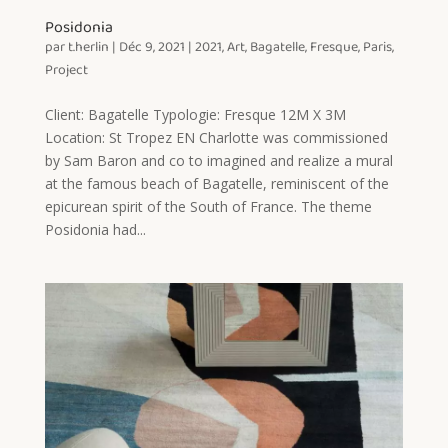
Posidonia
par
t.herlin
|
Déc 9, 2021
|
2021
,
Art
,
Bagatelle
,
Fresque
,
Paris
,
Project
Client: Bagatelle Typologie: Fresque 12M X 3M
Location: St Tropez EN Charlotte was commissioned
by Sam Baron and co to imagined and realize a mural
at the famous beach of Bagatelle, reminiscent of the
epicurean spirit of the South of France. The theme
Posidonia had...