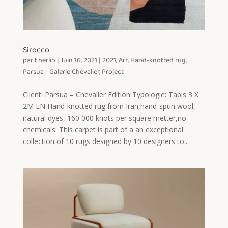
Sirocco
par
t.herlin
|
Juin 16, 2021
|
2021
,
Art
,
Hand-knotted rug
,
Parsua - Galerie Chevalier
,
Project
Client: Parsua – Chevalier Edition Typologie: Tapis 3 X
2M EN Hand-knotted rug from Iran,hand-spun wool,
natural dyes, 160 000 knots per square metter,no
chemicals. This carpet is part of a an exceptional
collection of 10 rugs designed by 10 designers to...