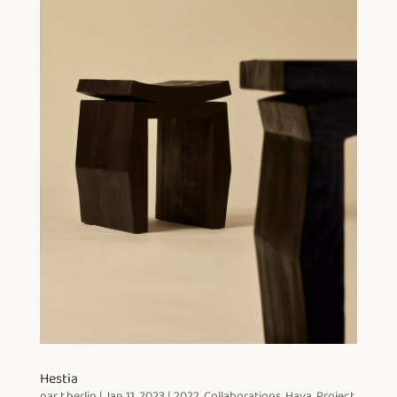
Hestia
par
t.herlin
|
Jan 11, 2023
|
2022
,
Collaborations
,
Hava
,
Project
,