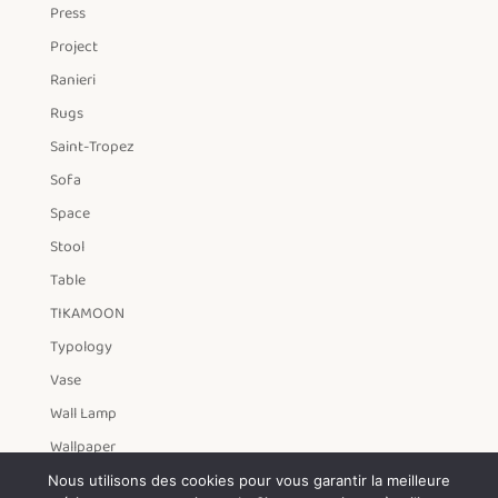
Press
Project
Ranieri
Rugs
Saint-Tropez
Sofa
Space
Stool
Table
TIKAMOON
Typology
Vase
Wall Lamp
Wallpaper
Year
Nous utilisons des cookies pour vous garantir la meilleure