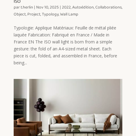
ISO
par
t.herlin
|
Nov 10, 2025
|
2022
,
Autoédition
,
Collaborations
,
Object
,
Project
,
Typology
,
Wall Lamp
Typologie: Applique Matériaux: Feuille de métal pliée
laquée Fabrication: Fabriqué en France / Made in
France EN The ISO wall light is born from a simple
gesture: the fold of an A4-sized metal sheet. Each
piece is cut, folded, and assembled in France, before
being...