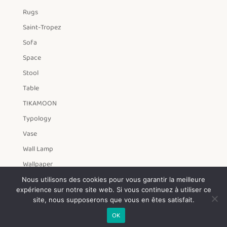
Rugs
Saint-Tropez
Sofa
Space
Stool
Table
TIKAMOON
Typology
Vase
Wall Lamp
Wallpaper
Year
Nous utilisons des cookies pour vous garantir la meilleure
expérience sur notre site web. Si vous continuez à utiliser ce
Yo2
site, nous supposerons que vous en êtes satisfait.
OK