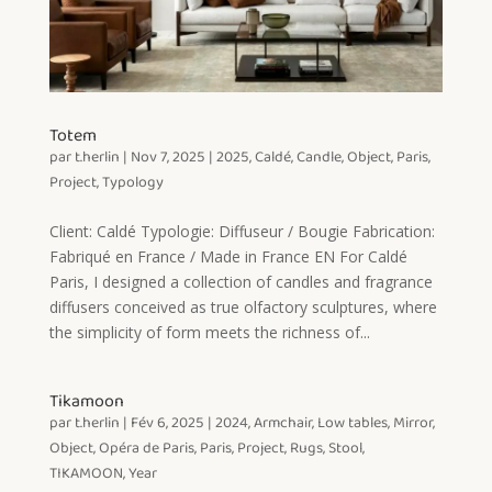
Totem
par
t.herlin
|
Nov 7, 2025
|
2025
,
Caldé
,
Candle
,
Object
,
Paris
,
Project
,
Typology
Client: Caldé Typologie: Diffuseur / Bougie Fabrication:
Fabriqué en France / Made in France EN For Caldé
Paris, I designed a collection of candles and fragrance
diffusers conceived as true olfactory sculptures, where
the simplicity of form meets the richness of...
Tikamoon
par
t.herlin
|
Fév 6, 2025
|
2024
,
Armchair
,
Low tables
,
Mirror
,
Object
,
Opéra de Paris
,
Paris
,
Project
,
Rugs
,
Stool
,
TIKAMOON
,
Year