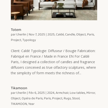
Totem
par
t.herlin
|
Nov 7, 2025
|
2025
,
Caldé
,
Candle
,
Object
,
Paris
,
Project
,
Typology
Client: Caldé Typologie: Diffuseur / Bougie Fabrication:
Fabriqué en France / Made in France EN For Caldé
Paris, I designed a collection of candles and fragrance
diffusers conceived as true olfactory sculptures, where
the simplicity of form meets the richness of...
Tikamoon
par
t.herlin
|
Fév 6, 2025
|
2024
,
Armchair
,
Low tables
,
Mirror
,
Object
,
Opéra de Paris
,
Paris
,
Project
,
Rugs
,
Stool
,
TIKAMOON
,
Year