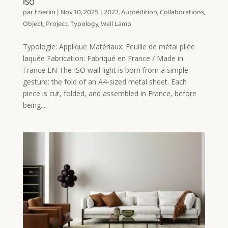
ISO
par
t.herlin
|
Nov 10, 2025
|
2022
,
Autoédition
,
Collaborations
,
Object
,
Project
,
Typology
,
Wall Lamp
Typologie: Applique Matériaux: Feuille de métal pliée
laquée Fabrication: Fabriqué en France / Made in
France EN The ISO wall light is born from a simple
gesture: the fold of an A4-sized metal sheet. Each
piece is cut, folded, and assembled in France, before
being...