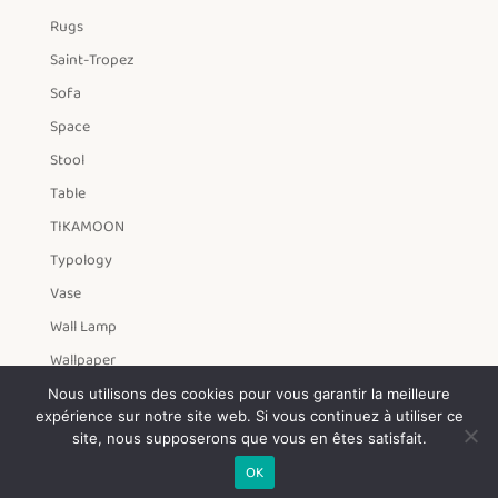
Rugs
Saint-Tropez
Sofa
Space
Stool
Table
TIKAMOON
Typology
Vase
Wall Lamp
Wallpaper
Year
Nous utilisons des cookies pour vous garantir la meilleure
expérience sur notre site web. Si vous continuez à utiliser ce
Yo2
site, nous supposerons que vous en êtes satisfait.
OK