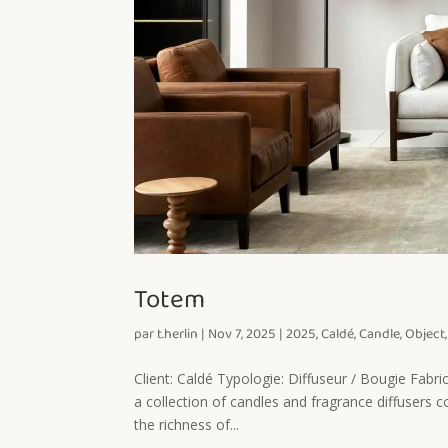
Totem
par
t.herlin
|
Nov 7, 2025
|
2025
,
Caldé
,
Candle
,
Object
Client: Caldé Typologie: Diffuseur / Bougie Fabr
a collection of candles and fragrance diffusers 
the richness of...