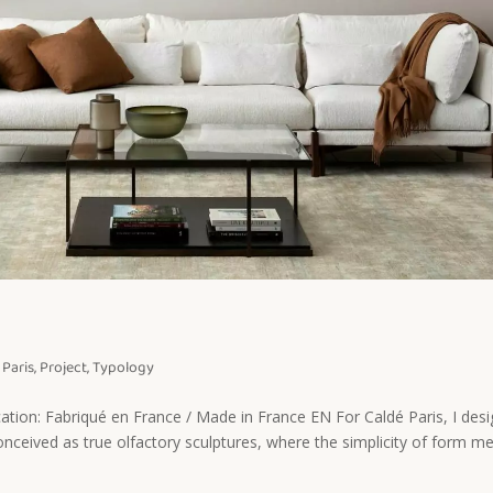
,
Paris
,
Project
,
Typology
ication: Fabriqué en France / Made in France EN For Caldé Paris, I des
conceived as true olfactory sculptures, where the simplicity of form m