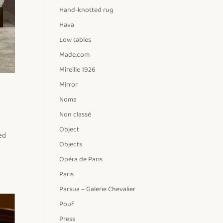
Hand-knotted rug
Hava
Low tables
Made.com
Mireille 1926
Mirror
Noma
Non classé
Object
ed
Objects
Opéra de Paris
Paris
Parsua – Galerie Chevalier
Pouf
Press