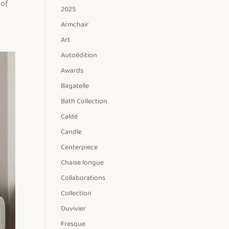
 of
2025
Armchair
Art
Autoédition
Awards
Bagatelle
Bath Collection
Caldé
Candle
Centerpiece
Chaise longue
Collaborations
Collection
Duvivier
Fresque