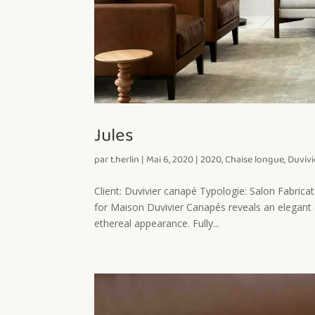
Jules
par
t.herlin
|
Mai 6, 2020
|
2020
,
Chaise longue
,
Duvivi
Client: Duvivier canapé Typologie: Salon Fabric
for Maison Duvivier Canapés reveals an elegant an
ethereal appearance. Fully...