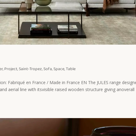
er
,
Project
,
Saint-Tropez
,
Sofa
,
Space
,
Table
ation: Fabriqué en France / Made in France EN The JULES range design
d aerial line with itsvisible raised wooden structure giving anoverall